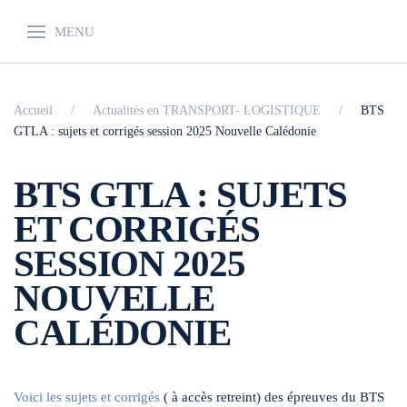
MENU
Accueil
Actualités en TRANSPORT- LOGISTIQUE
BTS
GTLA : sujets et corrigés session 2025 Nouvelle Calédonie
BTS GTLA : SUJETS
ET CORRIGÉS
SESSION 2025
NOUVELLE
CALÉDONIE
Voici les sujets et corrigés
( à accès retreint) des épreuves du BTS