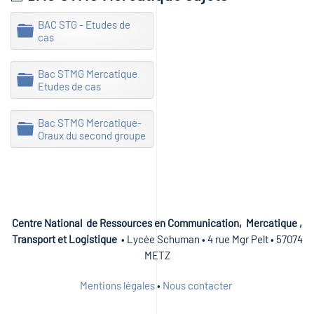
BAC STG - Etudes de
D
cas
o
s
s
Bac STMG Mercatique
D
i
Etudes de cas
o
e
s
r
s
Bac STMG Mercatique-
D
i
Oraux du second groupe
o
e
s
r
s
i
e
r
Centre National de Ressources en Communication, Mercatique ,
Transport et Logistique
• Lycée Schuman • 4 rue Mgr Pelt • 57074
METZ
Mentions légales
•
Nous contacter