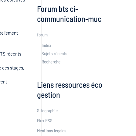
Forum bts ci-
communication-muc
réellement
forum
Index
Sujets récents
 BTS récents
Recherche
e des stages,
vent
Liens ressources éco
gestion
Sitographie
Flux RSS
Mentions légales