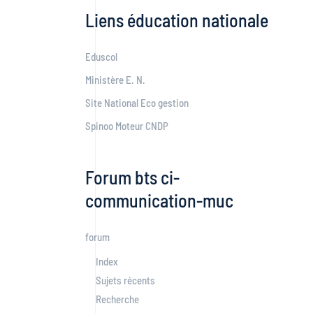
Liens éducation nationale
Eduscol
Ministère E. N.
Site National Eco gestion
Spinoo Moteur CNDP
Forum bts ci-
communication-muc
forum
Index
Sujets récents
Recherche