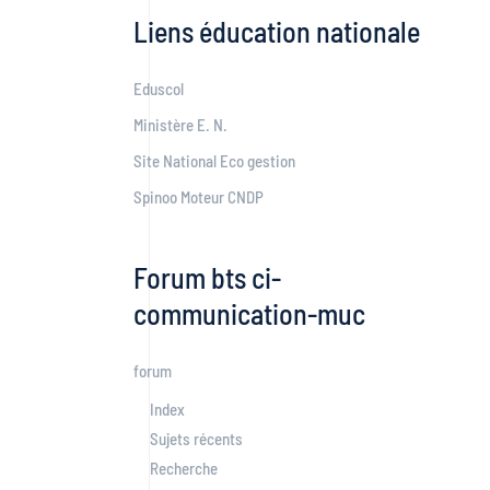
Liens éducation nationale
Eduscol
Ministère E. N.
Site National Eco gestion
Spinoo Moteur CNDP
Forum bts ci-
communication-muc
forum
Index
Sujets récents
Recherche