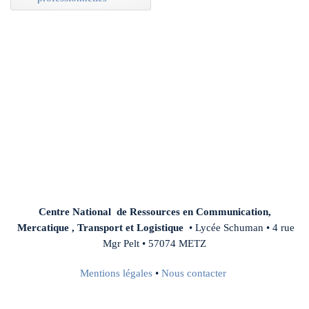
o
s
s
i
e
r
Centre National de Ressources en Communication,
Mercatique , Transport et Logistique
• Lycée Schuman • 4 rue
Mgr Pelt • 57074 METZ
Mentions légales
•
Nous contacter