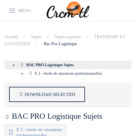
MENU
Accueil
Sujets
Sujets examens
TRANSPORT ET
LOGISTIQUE
Bac Pro Logistique
BAC PRO Logistique Sujets
▼
E 2 - étude de situations professionnelles
►
DOWNLOAD SELECTED
Image
BAC PRO Logistique Sujets
E 2 - étude de situations
D
professionnelles