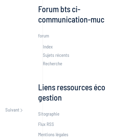
Forum bts ci-
communication-muc
forum
Index
Sujets récents
Recherche
Liens ressources éco
gestion
Suivant
Sitographie
Flux RSS
Mentions légales