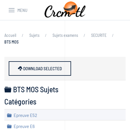
MENU
Accueil
Sujets
Sujets examens
SECURITE
BTS MOS
DOWNLOAD SELECTED
Dossier
BTS MOS Sujets
Catégories
Dossier
Epreuve E52
Dossier
Epreuve E6