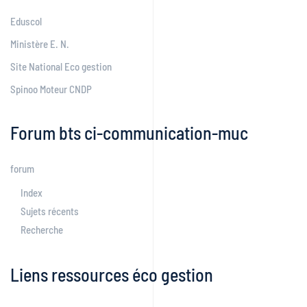
Eduscol
Ministère E. N.
Site National Eco gestion
Spinoo Moteur CNDP
Forum bts ci-communication-muc
forum
Index
Sujets récents
Recherche
Liens ressources éco gestion