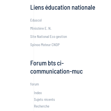
Liens éducation nationale
Eduscol
Ministère E. N.
Site National Eco gestion
Spinoo Moteur CNDP
Forum bts ci-
communication-muc
forum
Index
Sujets récents
Recherche