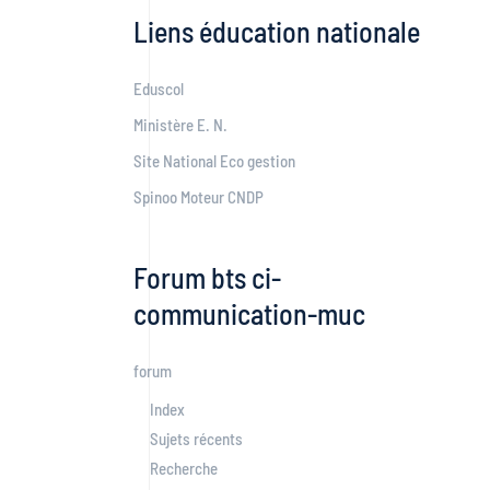
Liens éducation nationale
Eduscol
Ministère E. N.
Site National Eco gestion
Spinoo Moteur CNDP
Forum bts ci-
communication-muc
forum
Index
Sujets récents
Recherche