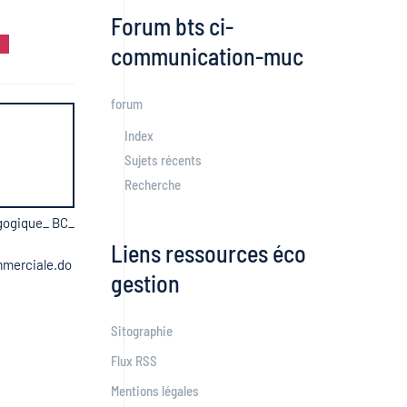
Forum bts ci-
communication-muc
forum
Index
Sujets récents
Recherche
ogique_ BC_
Liens ressources éco
mmerciale.do
gestion
Sitographie
Flux RSS
Mentions légales