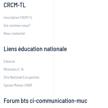
CRCM-TL
Inscription CRCM-TL
Qui sommes-nous?
Nous contacter
Liens éducation nationale
Eduscol
Ministère E. N.
Site National Eco gestion
Spinoo Moteur CNDP
Forum bts ci-communication-muc