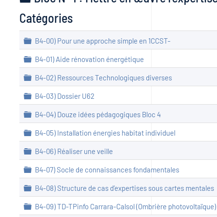
Catégories
Dossier
B4-00) Pour une approche simple en 1CCST-
Dossier
B4-01) Aide rénovation énergétique
Dossier
B4-02) Ressources Technologiques diverses
Dossier
B4-03) Dossier U62
Dossier
B4-04) Douze idées pédagogiques Bloc 4
Dossier
B4-05) Installation énergies habitat individuel
Dossier
B4-06) Réaliser une veille
Dossier
B4-07) Socle de connaissances fondamentales
Dossier
B4-08) Structure de cas d’expertises sous cartes mentales
Dossier
B4-09) TD-TPinfo Carrara-Calsol (Ombrière photovoltaïque)