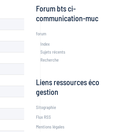
Forum bts ci-
communication-muc
forum
Index
Sujets récents
Recherche
Liens ressources éco
gestion
Sitographie
Flux RSS
Mentions légales