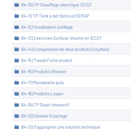
Dossier
B4-10) TP Chauffage électrique 1CCST
Dossier
B4-11) TP Tank à lait Opticool SERAP
Dossier
B4-12) Vocabulaire outillage
Dossier
B4-13) Exercices Surface-Volume en 1CCST
Dossier
B4-14) Comparaison de deux produits (Courbes)
Dossier
B4-15) Travail Fiche produit
Dossier
B4-16) Produits Ultrason
Dossier
B4-17) Mandataire auto
Dossier
B4-18) Produits Loxam
Dossier
B4-19) TP Diapo interactif
Dossier
B4-20) Dossier Eclairage
Dossier
B4-21) S’approprier une solution technique